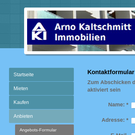
Kontaktformular 
Startseite
Zum Abschicken d
Mieten
aktiviert sein
Kaufen
Name:
*
Anbieten
Adresse:
*
Angebots-Formular