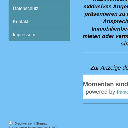
exklusives Angeb
Datenschutz
präsentieren zu 
Ansprechp
Kontakt
Immobilienbet
Impressum
mieten oder verm
si
Zur Anzeige d
Momentan sind
powered by
Immo
Druckversion
|
Sitemap
© Kaltschmitt-Immobilien 2013-2022