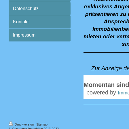
exklusives Angeb
Datenschutz
präsentieren zu 
Ansprechp
Kontakt
Immobilienbet
Impressum
mieten oder verm
si
Zur Anzeige d
Momentan sind
powered by
Immo
Druckversion
|
Sitemap
© Kaltschmitt-Immobilien 2013-2022