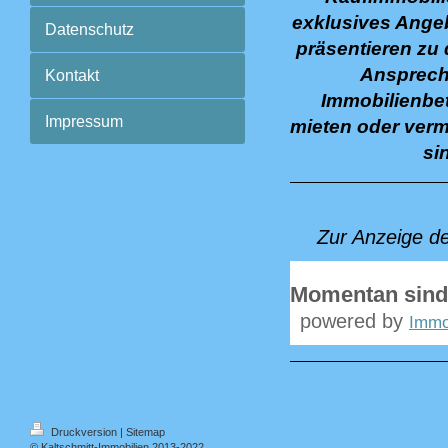
exklusives Angeb
Datenschutz
präsentieren zu 
Ansprechp
Kontakt
Immobilienbet
Impressum
mieten oder verm
si
Zur Anzeige d
Momentan sind
powered by
Immo
Druckversion
|
Sitemap
© Kaltschmitt-Immobilien 2013-2022