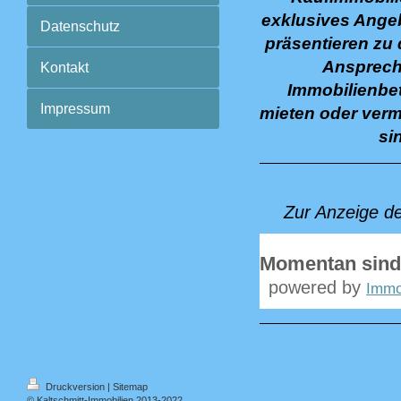
exklusives Angeb
Datenschutz
präsentieren zu 
Ansprechp
Kontakt
Immobilienbet
Impressum
mieten oder verm
si
Zur Anzeige d
Momentan sind
powered by
Immo
Druckversion
|
Sitemap
© Kaltschmitt-Immobilien 2013-2022