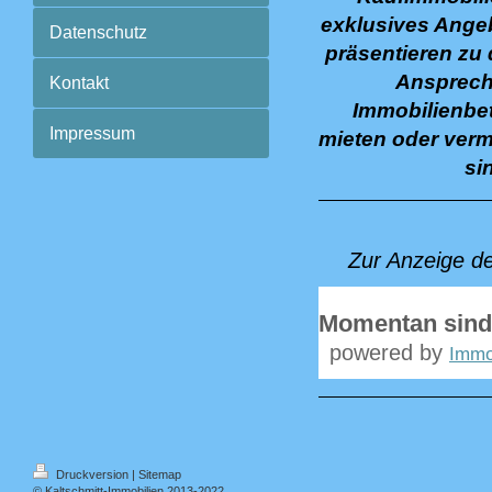
exklusives Angeb
Datenschutz
präsentieren zu 
Ansprechp
Kontakt
Immobilienbet
Impressum
mieten oder verm
si
Zur Anzeige d
Momentan sind
powered by
Immo
Druckversion
|
Sitemap
© Kaltschmitt-Immobilien 2013-2022