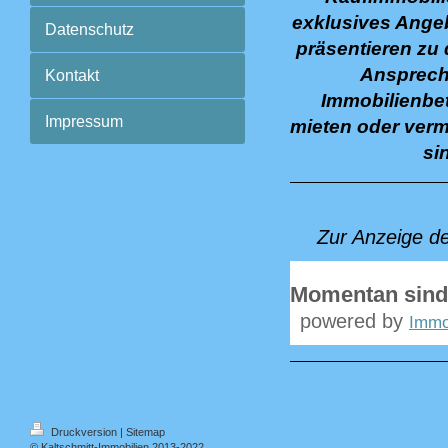
exklusives Angeb
Datenschutz
präsentieren zu 
Ansprechp
Kontakt
Immobilienbet
Impressum
mieten oder verm
si
Zur Anzeige d
Momentan sind
powered by
Immo
Druckversion
|
Sitemap
© Kaltschmitt-Immobilien 2013-2022